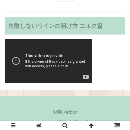
失敗しないワインの開け方 コルク篇
お問い合わせ
© 2018 Tasting Room Store -通販を利用して家ワインを楽しむサイ
ト-.