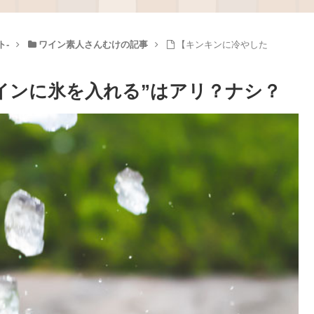
ト-
ワイン素人さんむけの記事
【キンキンに冷やした
インに氷を入れる”はアリ？ナシ？